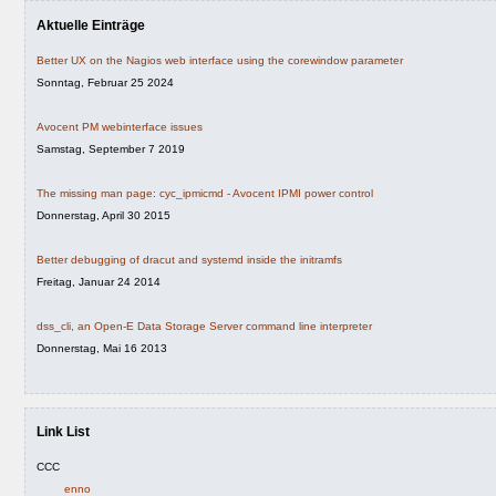
Aktuelle Einträge
Better UX on the Nagios web interface using the corewindow parameter
Sonntag, Februar 25 2024
Avocent PM webinterface issues
Samstag, September 7 2019
The missing man page: cyc_ipmicmd - Avocent IPMI power control
Donnerstag, April 30 2015
Better debugging of dracut and systemd inside the initramfs
Freitag, Januar 24 2014
dss_cli, an Open-E Data Storage Server command line interpreter
Donnerstag, Mai 16 2013
Link List
CCC
enno