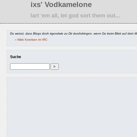
ixs' Vodkamelone
lart 'em all, let god sort them out...
Du weisst, dass Blogs doch irgendwie zu Dir durchdringen, wenn Du beim Blick auf dein M
--
Nilsk Ketelsen im IRC
Suche