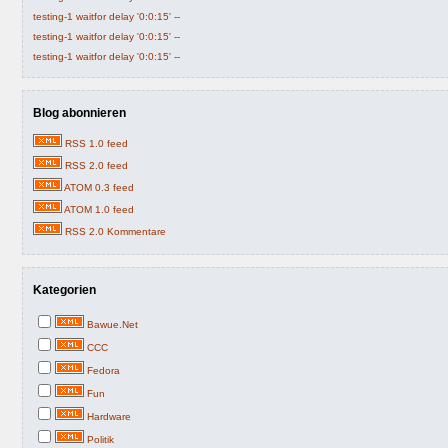
testing-1 waitfor delay '0:0:15' --
testing-1 waitfor delay '0:0:15' --
testing-1 waitfor delay '0:0:15' --
Blog abonnieren
RSS 1.0 feed
RSS 2.0 feed
ATOM 0.3 feed
ATOM 1.0 feed
RSS 2.0 Kommentare
Kategorien
Bawue.Net
CCC
Fedora
Fun
Hardware
Politik