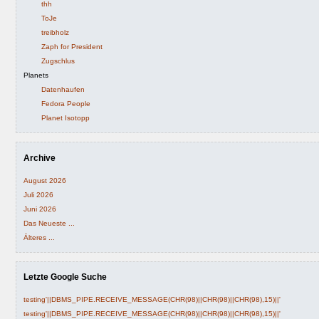
thh
ToJe
treibholz
Zaph for President
Zugschlus
Planets
Datenhaufen
Fedora People
Planet Isotopp
Archive
August 2026
Juli 2026
Juni 2026
Das Neueste ...
Älteres ...
Letzte Google Suche
testing'||DBMS_PIPE.RECEIVE_MESSAGE(CHR(98)||CHR(98)||CHR(98),15)||'
testing'||DBMS_PIPE.RECEIVE_MESSAGE(CHR(98)||CHR(98)||CHR(98),15)||'