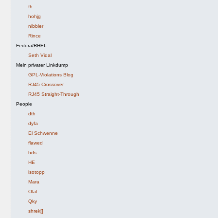
fh
hohjg
nibbler
Rince
Fedora/RHEL
Seth Vidal
Mein privater Linkdump
GPL-Violations Blog
RJ45 Crossover
RJ45 Straight-Through
People
dth
dyfa
El Schwenne
flawed
hds
HE
isotopp
Mara
Olaf
Qky
shrek[]