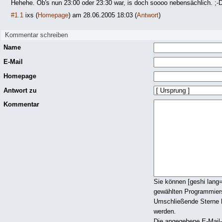
Hehehe. Ob's nun 23:00 oder 23:30 war, is doch soooo nebensächlich. ;-
#1.1
ixs
(
Homepage
) am
28.06.2005 18:03
(
Antwort
)
Kommentar schreiben
Name
E-Mail
Homepage
Antwort zu
Kommentar
Sie können [geshi lang
gewählten Programmier
Umschließende Sterne he
werden.
Die angegebene E-Mail-A