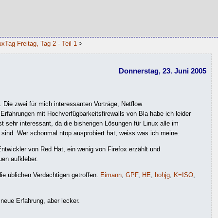
uxTag Freitag, Tag 2 - Teil 1
>
Donnerstag, 23. Juni 2005
. Die zwei für mich interessanten Vorträge, Netflow
Erfahrungen mit Hochverfügbarkeitsfirewalls von Bla habe ich leider
st sehr interessant, da die bisherigen Lösungen für Linux alle im
sind. Wer schonmal ntop ausprobiert hat, weiss was ich meine.
 Entwickler von Red Hat, ein wenig von Firefox erzählt und
uen aufkleber.
ie üblichen Verdächtigen getroffen:
Eimann
,
GPF
,
HE
,
hohjg
,
K=ISO
,
neue Erfahrung, aber lecker.