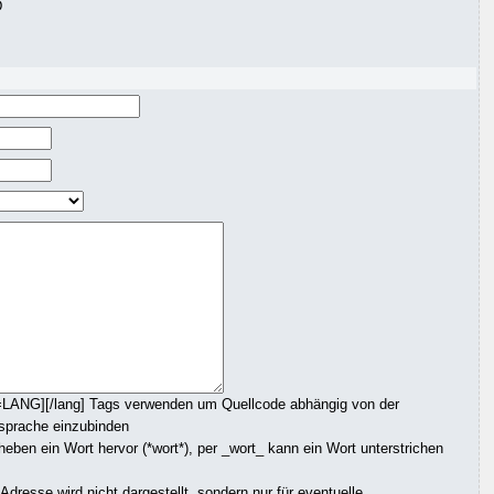
D
=LANG][/lang] Tags verwenden um Quellcode abhängig von der
sprache einzubinden
ben ein Wort hervor (*wort*), per _wort_ kann ein Wort unterstrichen
dresse wird nicht dargestellt, sondern nur für eventuelle