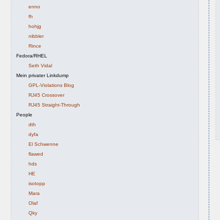
enno
fh
hohjg
nibbler
Rince
Fedora/RHEL
Seth Vidal
Mein privater Linkdump
GPL-Violations Blog
RJ45 Crossover
RJ45 Straight-Through
People
dth
dyfa
El Schwenne
flawed
hds
HE
isotopp
Mara
Olaf
Qky