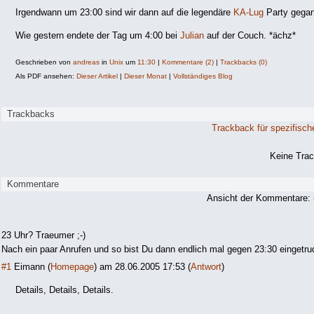
Irgendwann um 23:00 sind wir dann auf die legendäre
KA-Lug
Party gegan
Wie gestern endete der Tag um 4:00 bei
Julian
auf der Couch. *ächz*
Geschrieben von
andreas
in
Unix
um
11:30
|
Kommentare (2)
|
Trackbacks (0)
Als PDF ansehen:
Dieser Artikel
|
Dieser Monat
|
Vollständiges Blog
Trackbacks
Trackback für spezifisch
Keine Tra
Kommentare
Ansicht der Kommentare: 
23 Uhr? Traeumer ;-)
Nach ein paar Anrufen und so bist Du dann endlich mal gegen 23:30 eingetru
#1
Eimann
(
Homepage
) am
28.06.2005 17:53
(
Antwort
)
Details, Details, Details.