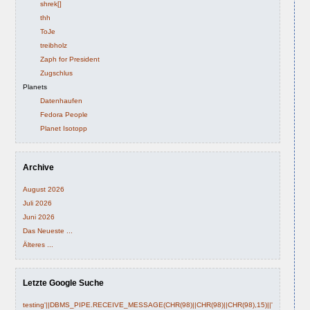
shrek[]
thh
ToJe
treibholz
Zaph for President
Zugschlus
Planets
Datenhaufen
Fedora People
Planet Isotopp
Archive
August 2026
Juli 2026
Juni 2026
Das Neueste ...
Älteres ...
Letzte Google Suche
testing'||DBMS_PIPE.RECEIVE_MESSAGE(CHR(98)||CHR(98)||CHR(98),15)||'