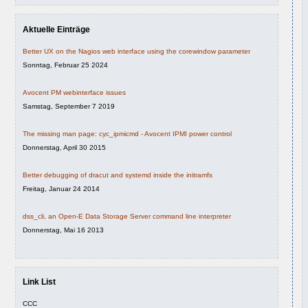
Aktuelle Einträge
Better UX on the Nagios web interface using the corewindow parameter
Sonntag, Februar 25 2024
Avocent PM webinterface issues
Samstag, September 7 2019
The missing man page: cyc_ipmicmd - Avocent IPMI power control
Donnerstag, April 30 2015
Better debugging of dracut and systemd inside the initramfs
Freitag, Januar 24 2014
dss_cli, an Open-E Data Storage Server command line interpreter
Donnerstag, Mai 16 2013
Link List
CCC