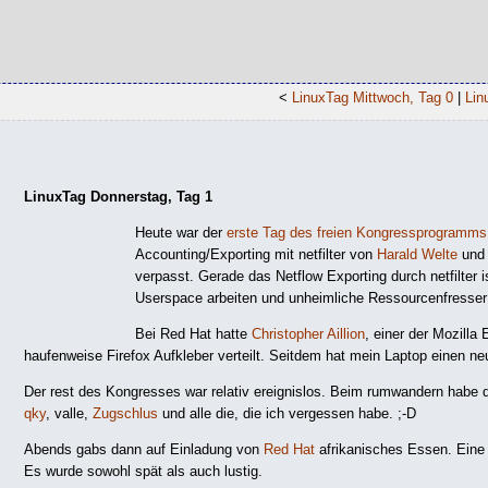
<
LinuxTag Mittwoch, Tag 0
|
Lin
LinuxTag Donnerstag, Tag 1
Heute war der
erste Tag des freien Kongressprogramms
Accounting/Exporting mit netfilter von
Harald Welte
und 
verpasst. Gerade das Netflow Exporting durch netfilter i
Userspace arbeiten und unheimliche Ressourcenfresser 
Bei Red Hat hatte
Christopher Aillion
, einer der Mozilla
haufenweise Firefox Aufkleber verteilt. Seitdem hat mein Laptop einen ne
Der rest des Kongresses war relativ ereignislos. Beim rumwandern habe d
qky
, valle,
Zugschlus
und alle die, die ich vergessen habe. ;-D
Abends gabs dann auf Einladung von
Red Hat
afrikanisches Essen. Eine 
Es wurde sowohl spät als auch lustig.